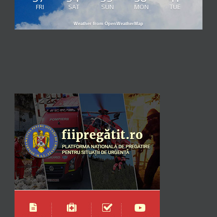
FRI
SAT
SUN
MON
TUE
Weather from OpenWeatherMap