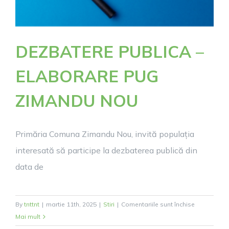
DEZBATERE PUBLICA –
ELABORARE PUG
ZIMANDU NOU
Primăria Comuna Zimandu Nou, invită populația
interesată să participe la dezbaterea publică din
data de
pentru
By
tnttnt
|
martie 11th, 2025
|
Stiri
|
Comentariile sunt închise
DEZBATER
Mai mult
PUBLICA