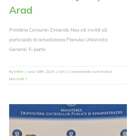
Arad
Primăria Comunei Zimandu Nou vă invită să
participați la actualizarea Planului Urbanistic
General. Fi parte
pentru
By
tnttnt
|
iunie 18th, 2024
|
Stiri
|
Comentariile sunt închise
ELABORARE
Mai mult
și
ACTUALIZAR
PLANULUI
URBANISTIC
GENERAL
Comuna
Zimandu