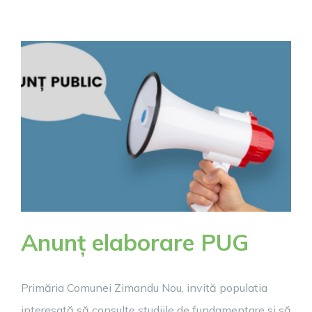
–
ELABORAR
PUG
ZIMANDU
NOU
Anunț elaborare PUG
Primăria Comunei Zimandu Nou, invită populatia
interesată să consulte studiile de fundamentare si să