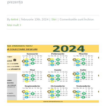
prezența
pentru
By
tnttnt
|
februarie 13th, 2024
|
Stiri
|
Comentariile sunt închise
S-
Mai mult
a
semnat
contractu
pentru
introduc
canalizăr
în
Zimand
Cuz
si
Zimandu
Nou!