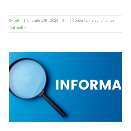
pentru
By
tnttnt
|
ianuarie 19th, 2026
|
Stiri
|
Comentariile sunt închise
Grafic
Mai mult
colectare
deșeuri
2026!