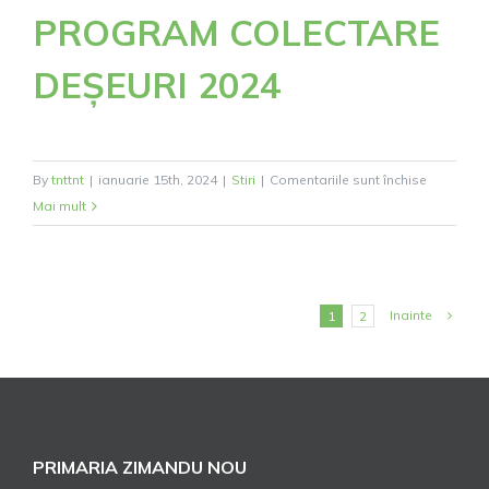
PROGRAM COLECTARE
DEȘEURI 2024
pentru
By
tnttnt
|
ianuarie 15th, 2024
|
Stiri
|
Comentariile sunt închise
PROGRA
Mai mult
COLECTA
DEȘEURI
2024
Inainte
1
2
PRIMARIA ZIMANDU NOU