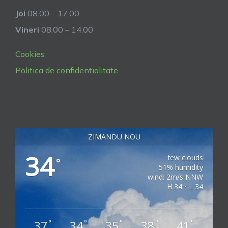
Joi
08.00 – 17.00
Vineri
08.00 – 14.00
Cookies
Politica de confidentialitate
ZIMANDU NOU
34
few clouds
°
51% humidity
wind: 2m/s NNW
H 34 • L 34
37
34
35
38
41
°
°
°
°
°