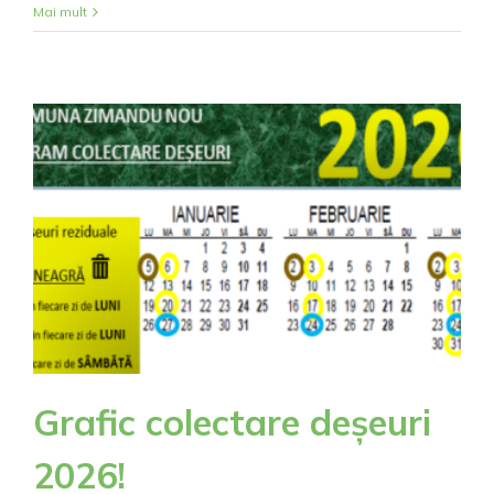
ATENTIE!
Mai mult
Localnici
care
au
terenuri
pe
traseul
drumului
expres
sunt
chemați
la
Primărie
Grafic colectare deșeuri
2026!