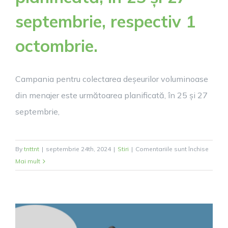
septembrie, respectiv 1
octombrie.
Campania pentru colectarea deșeurilor voluminoase
din menajer este următoarea planificată, în 25 și 27
septembrie,
pentru
By
tnttnt
|
septembrie 24th, 2024
|
Stiri
|
Comentariile sunt închise
Campa
Mai mult
pentru
colect
deșeur
volum
din