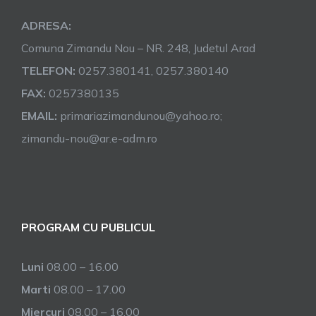
ADRESA:
Comuna Zimandu Nou – NR. 248, Judetul Arad
TELEFON:
0257.380141, 0257.380140
FAX:
0257380135
EMAIL:
primariazimandunou@yahoo.ro;
zimandu-nou@ar.e-adm.ro
PROGRAM CU PUBLICUL
Luni
08.00 – 16.00
Marti
08.00 – 17.00
Miercuri
08.00 – 16.00