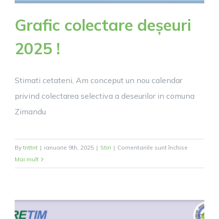
Grafic colectare deșeuri
2025 !
Stimati cetateni, Am conceput un nou calendar
privind colectarea selectiva a deseurilor in comuna
Zimandu
pentru
By
tnttnt
|
ianuarie 9th, 2025
|
Stiri
|
Comentariile sunt închise
Grafic
Mai mult
colectare
deșeuri
2025
!