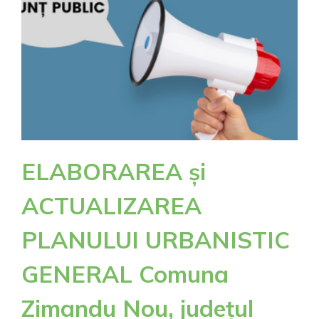
menaj
este
următ
planifi
în
25
și
27
septem
ELABORAREA și
respec
1
ACTUALIZAREA
octomb
PLANULUI URBANISTIC
GENERAL Comuna
Zimandu Nou, județul