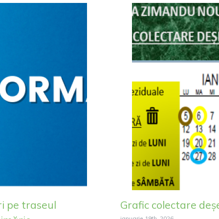
i pe traseul
Grafic colectare deș
ianuarie 19th, 2026