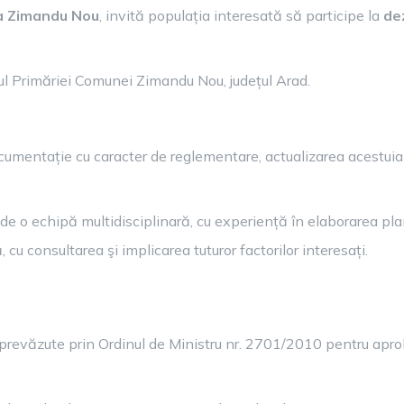
PUBLICA
a Zimandu Nou
, invită populația interesată să participe la
de
–
ELABORARE
PUG
rul Primăriei Comunei Zimandu Nou, județul Arad.
ZIMANDU
NOU
cumentație cu caracter de reglementare, actualizarea acestuia
e o echipă multidisciplinară, cu experiență în elaborarea plan
, cu consultarea şi implicarea tuturor factorilor interesați.
 prevăzute prin Ordinul de Ministru nr. 2701/2010 pentru apro