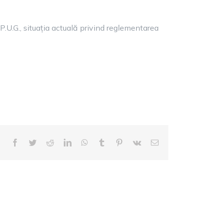
P.U.G., situația actuală privind reglementarea
Facebook
Twitter
Reddit
LinkedIn
WhatsApp
Tumblr
Pinterest
Vk
E-
mail: