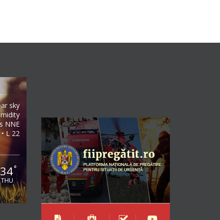
ear sky
midity
/s NNE
 • L 22
34
°
THU