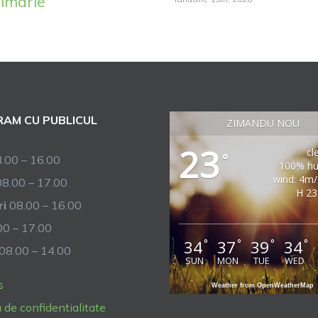
rimărie
AM CU PUBLICUL
ZIMANDU NOU
23
cl
°
.00 – 16.00
100% hu
wind: 4m
8.00 – 17.00
H 23
ri
08.00 – 16.00
0 – 17.00
34
37
39
34
°
°
°
°
08.00 – 14.00
SUN
MON
TUE
WED
s
Weather from OpenWeatherMap
a de confidentialitate