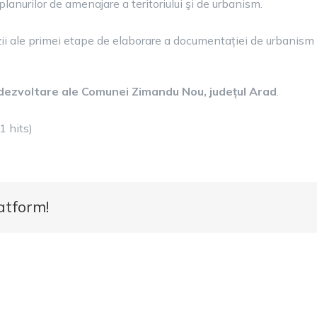
 planurilor de amenajare a teritoriului şi de urbanism.
zii ale primei etape de elaborare a documentației de urbanism 
e dezvoltare ale Comunei Zimandu Nou, județul Arad
.
1 hits)
atform!