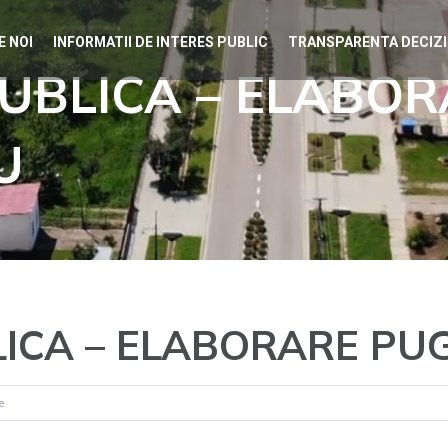
E NOI
INFORMATII DE INTERES PUBLIC
TRANSPARENTA DECIZ
UBLICA – ELABO
U
ICA – ELABORARE PU
pentru
e
DEZBATERE