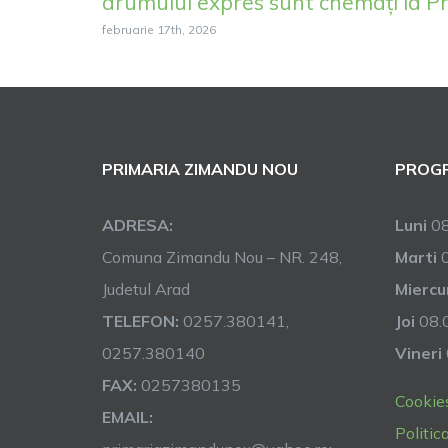
drumului expres sunt chemați la P
februarie 17th, 2026
PRIMARIA ZIMANDU NOU
PROGR
ADRESA:
Luni
08
Comuna Zimandu Nou – NR. 248,
Marti
0
Judetul Arad
Miercu
TELEFON:
0257.380141,
Joi
08.0
0257.380140
Vineri
FAX:
0257380135
Cookie
EMAIL:
Politic