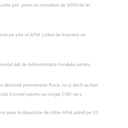
 autoturisme uzate pot primi un stimulent de 3000 de lei
scrie pe site-ul AFM. Linkul de înscriere se
n anunțul dat de Administrația Fondului pentru
m destinat persoanelor fizice, nu și dacă au fost
cute înscrieri pentru un singur CNP, iar o
atice puse la dispoziție de către AFM, până pe 31