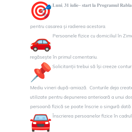
R
𝐋𝐮𝐧𝐢, 𝟑𝟏 𝐢𝐮𝐥𝐢𝐞– 𝐬𝐭𝐚𝐫𝐭 𝐥𝐚 𝐏𝐫
L
!
pentru casarea și radierea acestora.
Persoanele fizice cu domiciliul în Zima
regăsește în primul comentariu.
Solicitanții trebui să își creeze contu
Mediu vineri după-amiază. Conturile deja create 
utilizate pentru depunerea anterioară a unui dosa
persoană fizică se poate înscrie o singură dată î
Înscrierea persoanelor fizice în cadru