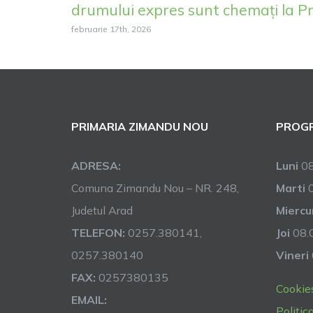
drumului expres sunt chemați la P
februarie 17th, 2026
PRIMARIA ZIMANDU NOU
PROGR
ADRESA:
Luni
08
Comuna Zimandu Nou – NR. 248,
Marti
0
Judetul Arad
Miercu
TELEFON:
0257.380141,
Joi
08.0
0257.380140
Vineri
FAX:
0257380135
Cookie
EMAIL:
Politic