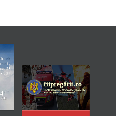
clouds
midity
m/s SE
 • L 22
41
°
TUE