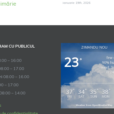
rimărie
ianuarie 19th, 2026
AM CU PUBLICUL
ZIMANDU NOU
23
few 
°
.00 – 16.00
90% hu
wind: 3
8.00 – 17.00
H 24
ri
08.00 – 16.00
0 – 17.00
37
34
35
38
°
°
°
°
08.00 – 14.00
FRI
SAT
SUN
MON
s
Weather from OpenWeatherMap
a de confidentialitate