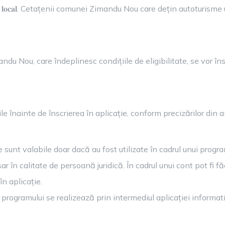
ABLA
𝐨𝐠𝐫𝐚𝐦𝐮𝐥 𝐑𝐚𝐛𝐥𝐚 𝐥𝐨𝐜𝐚𝐥. Cetațenii comunei Zimandu Nou care dețin
OCALĂ
ndu Nou, care îndeplinesc condițiile de eligibilitate, se vor în
rile înainte de înscrierea în aplicație, conform precizărilor di
sunt valabile doar dacă au fost utilizate în cadrul unui progra
r în calitate de persoană juridică. În cadrul unui cont pot fi fă
n aplicație.
l programului se realizează prin intermediul aplicației inform