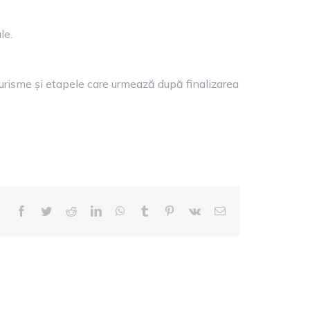
le.
oturisme și etapele care urmează după finalizarea
Facebook
Twitter
Reddit
LinkedIn
WhatsApp
Tumblr
Pinterest
Vk
E-
mail: