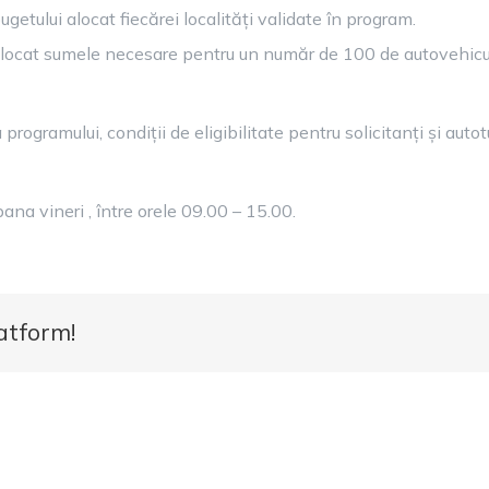
etului alocat fiecărei localități validate în program.
ocat sumele necesare pentru un număr de 100 de autovehicu
programului, condiții de eligibilitate pentru solicitanți și aut
 pana vineri , între orele 09.00 – 15.00.
atform!