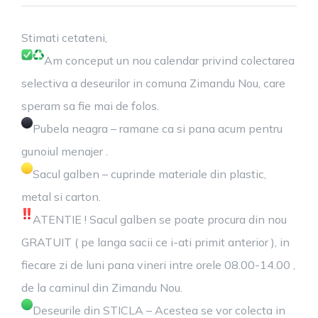
Program
colectare
Stimati cetateni,
deseuri
Am conceput un nou calendar privind colectarea
selectiva a deseurilor in comuna Zimandu Nou, care
speram sa fie mai de folos.
Pubela neagra – ramane ca si pana acum pentru
gunoiul menajer .
Sacul galben – cuprinde materiale din plastic,
metal si carton.
ATENTIE ! Sacul galben se poate procura din nou
GRATUIT ( pe langa sacii ce i-ati primit anterior ), in
fiecare zi de luni pana vineri intre orele 08.00-14.00 ,
de la caminul din Zimandu Nou.
Deseurile din STICLA – Acestea se vor colecta in