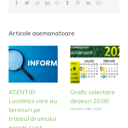
Facebook
Twitter
Reddit
LinkedIn
WhatsApp
Tumblr
Pinterest
Vk
E-
mail:
Articole asemanatoare
ATENTIE!
Grafic colectare
Localnicii care au
deșeuri 2026!
terenuri pe
ianuarie 19th, 2026
traseul drumului
expres sunt