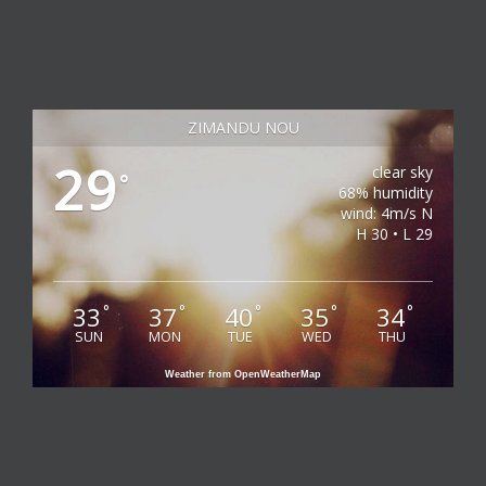
ZIMANDU NOU
29
clear sky
°
68% humidity
wind: 4m/s N
H 30 • L 29
33
37
40
35
34
°
°
°
°
°
SUN
MON
TUE
WED
THU
Weather from OpenWeatherMap