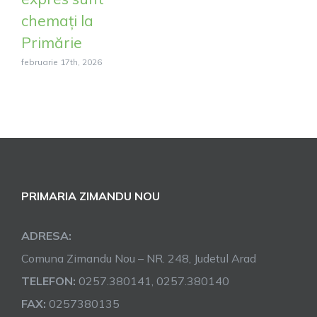
chemați la
Primărie
februarie 17th, 2026
PRIMARIA ZIMANDU NOU
ADRESA:
Comuna Zimandu Nou – NR. 248, Judetul Arad
TELEFON:
0257.380141, 0257.380140
FAX:
0257380135