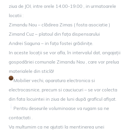
ziua de JOI, intre orele 14.00-19.00 , in urmatoarele
locatii :
Zimandu Nou – clădirea Zimas ( fosta asociatie )
Zimand Cuz – platoul din fața dispensarului
Andrei Saguna – in fața fostei grădinițe.
In aceste locații se vor afla, în intervalul dat, angajații
gospodăriei comunale Zimandu Nou , care vor prelua
materialele din sticlă!
Mobilier vechi, aparatura electronica si
electrocasnice, precum si cauciucuri – se vor colecta
din fata locuintei in ziua de luni după graficul afișat.
Pentru deseurile voluminoase va rugam sa ne
contactati .
Va multumim ca ne ajutati la mentinerea unei