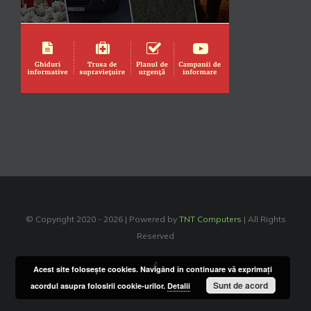
© Copyright 2020 -
2026 | Powered by
TNT Computers
| All Rights
Reserved
Facebook
Acest site foloseşte cookies. Navigând în continuare vă exprimaţi
Sunt de acord
acordul asupra folosirii cookie-urilor.
Detalii