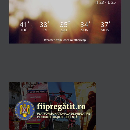
H 28 • L 25
41
38
35
34
37
°
°
°
°
°
THU
FRI
SAT
SUN
MON
Weather from OpenWeatherMap