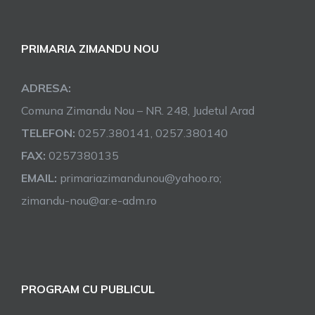
PRIMARIA ZIMANDU NOU
ADRESA:
Comuna Zimandu Nou – NR. 248, Judetul Arad
TELEFON:
0257.380141, 0257.380140
FAX:
0257380135
EMAIL:
primariazimandunou@yahoo.ro;
zimandu-nou@ar.e-adm.ro
PROGRAM CU PUBLICUL