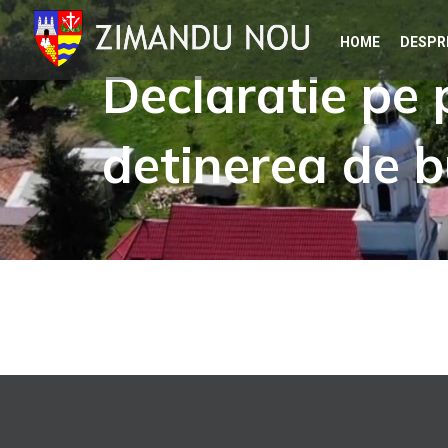
Skip
HOME
DESPR
to
Declaratie pe 
content
detinerea de b