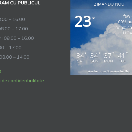
AM CU PUBLICUL
ZIMANDU NOU
23
few 
°
.00 – 16.00
100% hu
wind: 4
8.00 – 17.00
H 24
ri
08.00 – 16.00
0 – 17.00
34
34
37
41
°
°
°
°
08.00 – 14.00
SAT
SUN
MON
TUE
s
Weather from OpenWeatherMap
a de confidentialitate