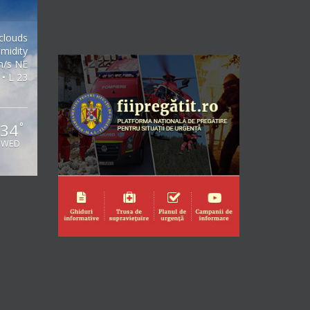
clouds
midity
m/s NE
 • L 23
34
°
WED