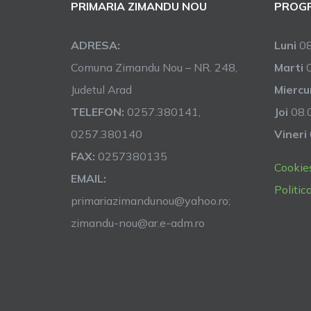
PRIMARIA ZIMANDU NOU
PROGR
ADRESA:
Luni
08
Comuna Zimandu Nou – NR. 248,
Marti
0
Judetul Arad
Miercu
TELEFON:
0257.380141,
Joi
08.0
0257.380140
Vineri
FAX:
0257380135
Cookie
EMAIL:
Politic
primariazimandunou@yahoo.ro;
zimandu-nou@ar.e-adm.ro