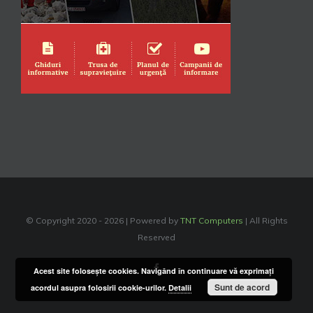
© Copyright 2020 -
2026 | Powered by
TNT Computers
| All Rights
Reserved
Facebook
Acest site foloseşte cookies. Navigând în continuare vă exprimaţi
Sunt de acord
acordul asupra folosirii cookie-urilor.
Detalii