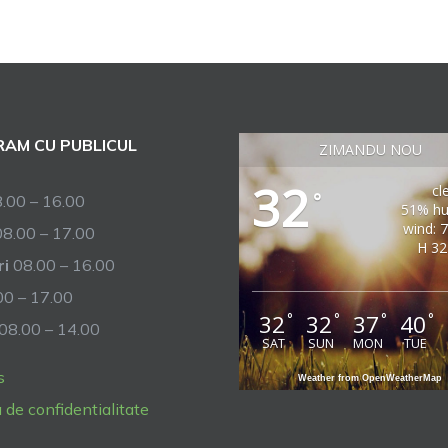
AM CU PUBLICUL
ZIMANDU NOU
32
cl
°
.00 – 16.00
51% hu
wind: 
8.00 – 17.00
H 32
ri
08.00 – 16.00
0 – 17.00
32
32
37
40
°
°
°
°
08.00 – 14.00
SAT
SUN
MON
TUE
s
Weather from OpenWeatherMap
a de confidentialitate