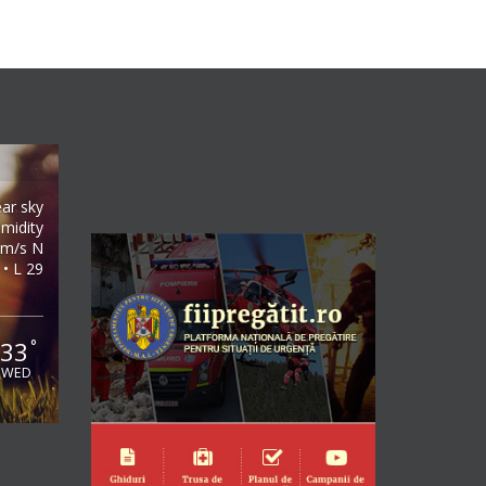
ear sky
midity
7m/s N
 • L 29
33
°
WED