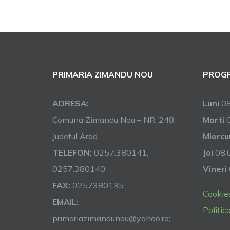
PRIMARIA ZIMANDU NOU
PROGR
ADRESA:
Luni
08
Comuna Zimandu Nou – NR. 248,
Marti
0
Judetul Arad
Miercu
TELEFON:
0257.380141,
Joi
08.0
0257.380140
Vineri
FAX:
0257380135
Cookie
EMAIL:
Politic
primariazimandunou@yahoo.ro;